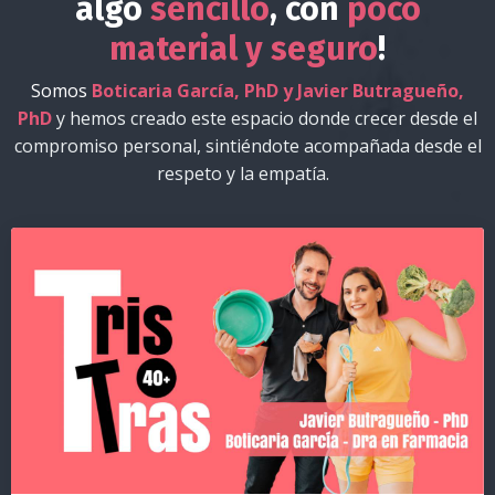
algo
sencillo
, con
poco
material y
seguro
!
Somos
Boticaria García, PhD y
Javier Butragueño,
PhD
y hemos creado este espacio
donde crecer desde el
compromiso personal, sintiéndote acompañada desde el
respeto y la empatía.