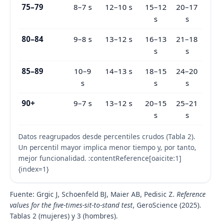
75–79
8–7 s
12–10 s
15–12
20–17
s
s
80–84
9–8 s
13–12 s
16–13
21–18
s
s
85–89
10–9
14–13 s
18–15
24–20
s
s
s
90+
9–7 s
13–12 s
20–15
25–21
s
s
Datos reagrupados desde percentiles crudos (Tabla 2).
Un percentil mayor implica menor tiempo y, por tanto,
mejor funcionalidad. :contentReference[oaicite:1]
{index=1}
Fuente: Grgic J, Schoenfeld BJ, Maier AB, Pedisic Z.
Reference
values for the five-times-sit-to-stand test
, GeroScience (2025).
Tablas 2 (mujeres) y 3 (hombres).