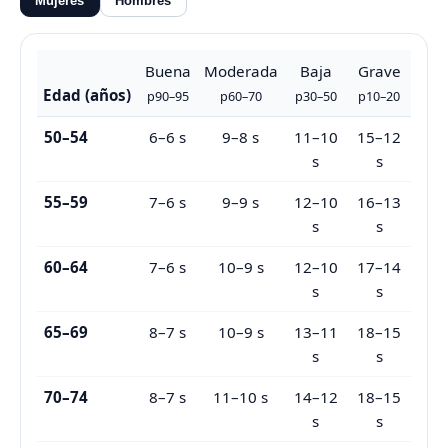
Mujeres
Hombres
Buena
Moderada
Baja
Grave
Edad (años)
p90–95
p60–70
p30–50
p10–20
50–54
6–6 s
9–8 s
11–10
15–12
s
s
55–59
7–6 s
9–9 s
12–10
16–13
s
s
60–64
7–6 s
10–9 s
12–10
17–14
s
s
65–69
8–7 s
10–9 s
13–11
18–15
s
s
70–74
8–7 s
11–10 s
14–12
18–15
s
s