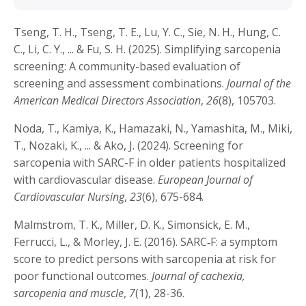
Tseng, T. H., Tseng, T. E., Lu, Y. C., Sie, N. H., Hung, C.
C., Li, C. Y., ... & Fu, S. H. (2025). Simplifying sarcopenia
screening: A community-based evaluation of
screening and assessment combinations.
Journal of the
American Medical Directors Association
,
26
(8), 105703.
Noda, T., Kamiya, K., Hamazaki, N., Yamashita, M., Miki,
T., Nozaki, K., ... & Ako, J. (2024). Screening for
sarcopenia with SARC-F in older patients hospitalized
with cardiovascular disease.
European Journal of
Cardiovascular Nursing
,
23
(6), 675-684.
Malmstrom, T. K., Miller, D. K., Simonsick, E. M.,
Ferrucci, L., & Morley, J. E. (2016). SARC‐F: a symptom
score to predict persons with sarcopenia at risk for
poor functional outcomes.
Journal of cachexia,
sarcopenia and muscle
,
7
(1), 28-36.